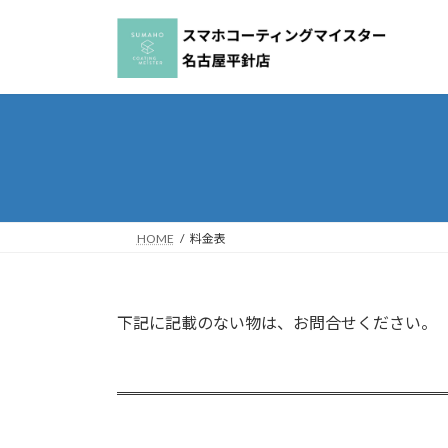
コ
ナ
ン
ビ
テ
ゲ
ン
ー
ツ
シ
へ
ョ
ス
ン
キ
に
ッ
移
プ
動
HOME
料金表
下記に記載のない物は、お問合せください。